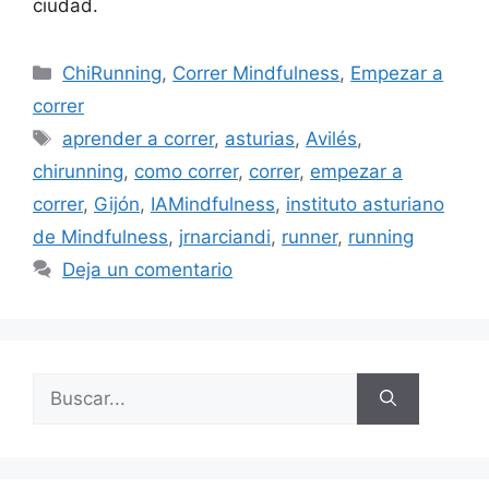
ciudad.
ChiRunning
,
Correr Mindfulness
,
Empezar a
correr
aprender a correr
,
asturias
,
Avilés
,
chirunning
,
como correr
,
correr
,
empezar a
correr
,
Gijón
,
IAMindfulness
,
instituto asturiano
de Mindfulness
,
jrnarciandi
,
runner
,
running
Deja un comentario