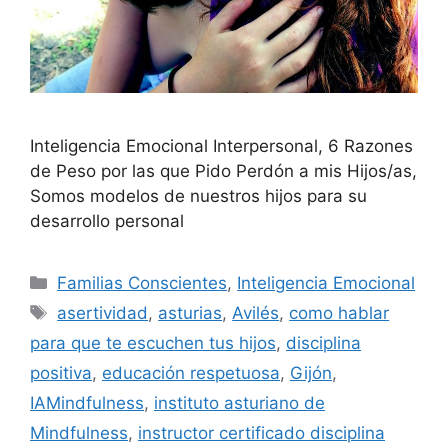
Inteligencia Emocional Interpersonal, 6 Razones
de Peso por las que Pido Perdón a mis Hijos/as,
Somos modelos de nuestros hijos para su
desarrollo personal
Familias Conscientes
,
Inteligencia Emocional
asertividad
,
asturias
,
Avilés
,
como hablar
para que te escuchen tus hijos
,
disciplina
positiva
,
educación respetuosa
,
Gijón
,
IAMindfulness
,
instituto asturiano de
Mindfulness
,
instructor certificado disciplina