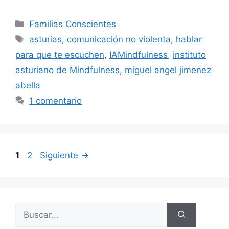
Familias Conscientes
asturias
,
comunicación no violenta
,
hablar
para que te escuchen
,
IAMindfulness
,
instituto
asturiano de Mindfulness
,
miguel angel jimenez
abella
1 comentario
1
2
Siguiente
→