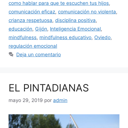
como hablar para que te escuchen tus hijos
,
comunicación eficaz
,
comunicación no violenta
,
crianza respetuosa
,
disciplina positiva
,
educación
,
Gijón
,
Inteligencia Emocional
,
mindfulness
,
mindfulness educativo
,
Oviedo
,
regulación emocional
Deja un comentario
EL PINTADIANAS
mayo 29, 2019
por
admin