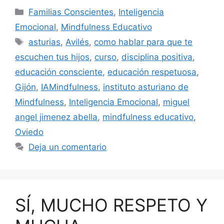
Familias Conscientes
,
Inteligencia
Emocional
,
Mindfulness Educativo
asturias
,
Avilés
,
como hablar para que te
escuchen tus hijos
,
curso
,
disciplina positiva
,
educación consciente
,
educación respetuosa
,
Gijón
,
IAMindfulness
,
instituto asturiano de
Mindfulness
,
Inteligencia Emocional
,
miguel
angel jimenez abella
,
mindfulness educativo
,
Oviedo
Deja un comentario
SÍ, MUCHO RESPETO Y