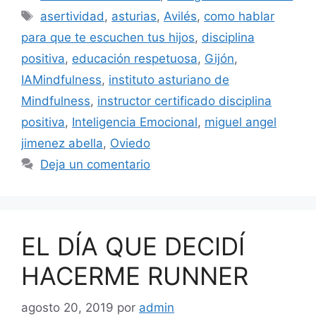
asertividad
,
asturias
,
Avilés
,
como hablar
para que te escuchen tus hijos
,
disciplina
positiva
,
educación respetuosa
,
Gijón
,
IAMindfulness
,
instituto asturiano de
Mindfulness
,
instructor certificado disciplina
positiva
,
Inteligencia Emocional
,
miguel angel
jimenez abella
,
Oviedo
Deja un comentario
EL DÍA QUE DECIDÍ
HACERME RUNNER
agosto 20, 2019
por
admin