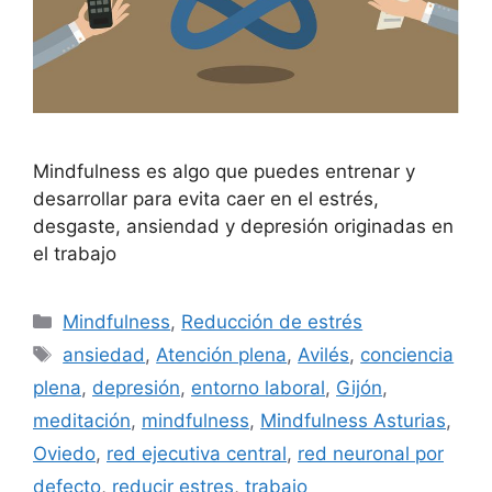
Mindfulness es algo que puedes entrenar y
desarrollar para evita caer en el estrés,
desgaste, ansiendad y depresión originadas en
el trabajo
Mindfulness
,
Reducción de estrés
ansiedad
,
Atención plena
,
Avilés
,
conciencia
plena
,
depresión
,
entorno laboral
,
Gijón
,
meditación
,
mindfulness
,
Mindfulness Asturias
,
Oviedo
,
red ejecutiva central
,
red neuronal por
defecto
,
reducir estres
,
trabajo