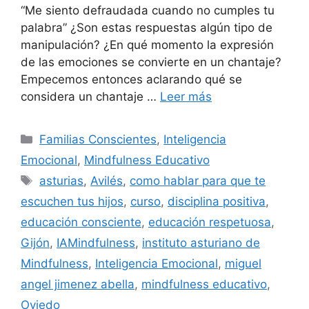
“Me siento defraudada cuando no cumples tu
palabra” ¿Son estas respuestas algún tipo de
manipulación? ¿En qué momento la expresión
de las emociones se convierte en un chantaje?
Empecemos entonces aclarando qué se
considera un chantaje …
Leer más
Familias Conscientes
,
Inteligencia
Emocional
,
Mindfulness Educativo
asturias
,
Avilés
,
como hablar para que te
escuchen tus hijos
,
curso
,
disciplina positiva
,
educación consciente
,
educación respetuosa
,
Gijón
,
IAMindfulness
,
instituto asturiano de
Mindfulness
,
Inteligencia Emocional
,
miguel
angel jimenez abella
,
mindfulness educativo
,
Oviedo